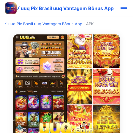
⚡ uuq Pix Brasil uuq Vantagem Bônus App
⚡ uuq Pix Brasil uuq Vantagem Bônus App
›
APK