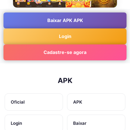
Baixar APK APK
Login
Cadastre-se agora
APK
Oficial
APK
Login
Baixar