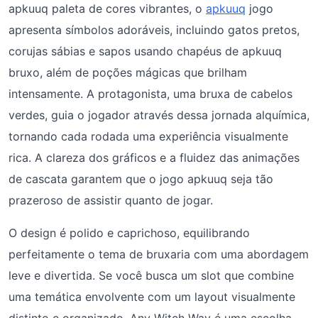
apkuuq paleta de cores vibrantes, o
apkuuq
jogo
apresenta símbolos adoráveis, incluindo gatos pretos,
corujas sábias e sapos usando chapéus de apkuuq
bruxo, além de poções mágicas que brilham
intensamente. A protagonista, uma bruxa de cabelos
verdes, guia o jogador através dessa jornada alquímica,
tornando cada rodada uma experiência visualmente
rica. A clareza dos gráficos e a fluidez das animações
de cascata garantem que o jogo apkuuq seja tão
prazeroso de assistir quanto de jogar.
O design é polido e caprichoso, equilibrando
perfeitamente o tema de bruxaria com uma abordagem
leve e divertida. Se você busca um slot que combine
uma temática envolvente com um layout visualmente