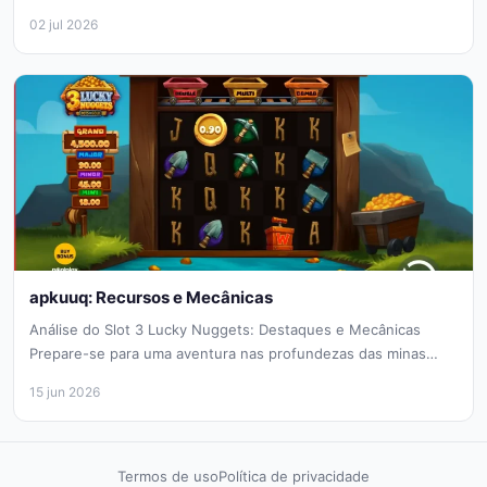
modernas com tanta intensidade...
02 jul 2026
apkuuq: Recursos e Mecânicas
Análise do Slot 3 Lucky Nuggets: Destaques e Mecânicas
Prepare-se para uma aventura nas profundezas das minas
com 3 Lucky...
15 jun 2026
Termos de uso
Política de privacidade