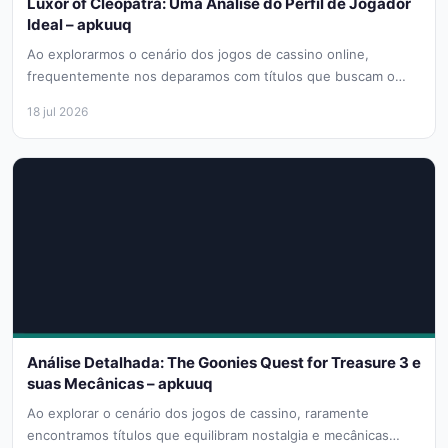
Luxor of Cleopatra: Uma Análise do Perfil de Jogador
Ideal – apkuuq
Ao explorarmos o cenário dos jogos de cassino online,
frequentemente nos deparamos com títulos que buscam o
equilíbrio entre a...
18 jul 2026
Análise Detalhada: The Goonies Quest for Treasure 3 e
suas Mecânicas – apkuuq
Ao explorar o cenário dos jogos de cassino, raramente
encontramos títulos que equilibram nostalgia e mecânicas