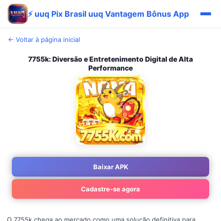
⚡ uuq Pix Brasil uuq Vantagem Bônus App
← Voltar à página inicial
7755k: Diversão e Entretenimento Digital de Alta
Performance
Baixar APK
Cadastre-se agora
O 7755k chega ao mercado como uma solução definitiva para