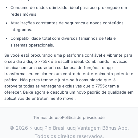
Consumo de dados otimizado, ideal para uso prolongado em
redes móveis.
Atualizações constantes de segurança e novos conteúdos
integrados.
Compatibilidade total com diversos tamanhos de tela e
sistemas operacionais.
Se você está procurando uma plataforma confiável e vibrante para
o seu dia a dia, o 7755k é a escolha ideal. Combinando inovação
técnica com uma curadoria cuidadosa de funções, o app
transforma seu celular em um centro de entretenimento potente e
prático. Não perca tempo e junte-se à comunidade que já
aproveita todas as vantagens exclusivas que o 7755k tem a
oferecer. Baixe agora e descubra um novo padrão de qualidade em
aplicativos de entretenimento móvel.
Termos de uso
Política de privacidade
© 2026 ⚡ uuq Pix Brasil uuq Vantagem Bônus App.
Todos os direitos reservados.